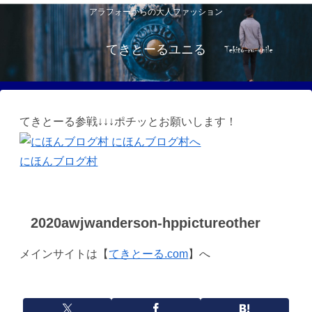
アラフォーからの大人ファッション
てきとーるユニる
てきとーる参戦↓↓↓ポチッとお願いします！
にほんブログ村
2020awjwanderson-hppictureother
メインサイトは【
てきとーる.com
】へ