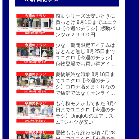
感動シリーズは安いときに
買っとけ 9月1日までユニク
ロ【今週のチラシ】感動パ
ンツが２９９０円
少な！期間限定アイテムは
ほとんど無し 8月25日まで
ユニクロ【今週のチラシ】
秋物登場でお買い得アイテ
ムはほぼなし
夏物最終な印象 8月18日ま
でユニクロ【今週のチラ
シ】コロナ増えまくりなの
で店舗ではなくオンライン
がおすすめ
もう秋モノが出てきた 8月4
日までユニクロ【今週のチ
ラシ】UniqloUのエアリズ
ムTシャツが安い
夏物ももう終わる頃 7月28
日までユニクロ【今週のチ