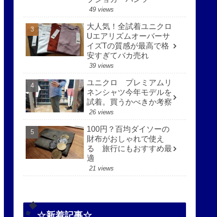
49 views
大人気！全試着ユニクロ
Uエアリズムオーバーサ
イズTの質感が最高で格
安すぎてバカ売れ
39 views
ユニクロ プレミアムリ
ネンシャツ今年モデルを
試着。買うかべきか考察
26 views
100円？百均ダイソーの
財布がおしゃれで使え
る 旅行にもおすすめ最
適
21 views
☆新着記事☆