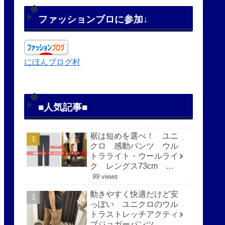
ファッションブロに参加↓
にほんブログ村
■人気記事■
裾は短めを選べ！ ユニ
クロ 感動パンツ ウル
トラライト・ウールライ
ク レングス73cm 快
適で見た目もすっきり
99 views
動きやすく快適だけど安
っぽい ユニクロのウル
トラストレッチアクティ
ブジョガーパンツ