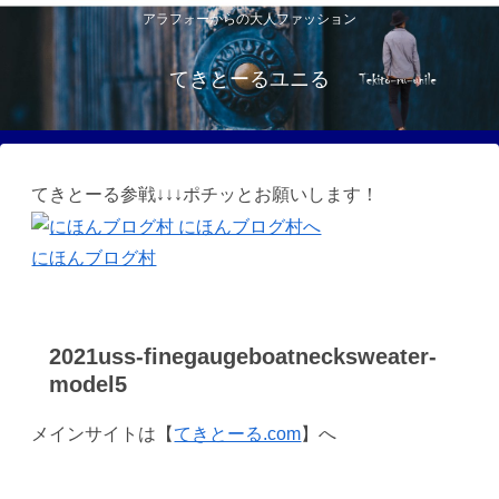
アラフォーからの大人ファッション
てきとーるユニる
てきとーる参戦↓↓↓ポチッとお願いします！
にほんブログ村
2021uss-finegaugeboatnecksweater-
model5
メインサイトは【
てきとーる.com
】へ