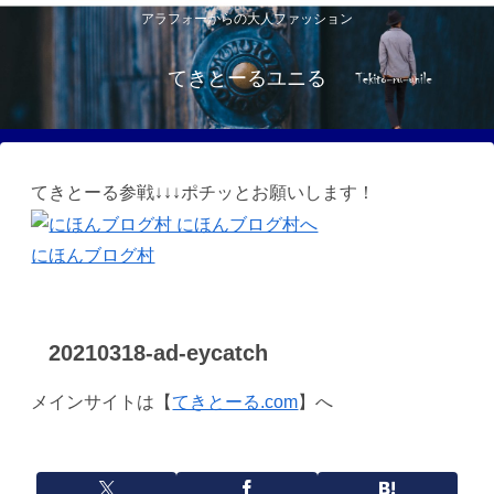
アラフォーからの大人ファッション
てきとーるユニる
てきとーる参戦↓↓↓ポチッとお願いします！
にほんブログ村
20210318-ad-eycatch
メインサイトは【
てきとーる.com
】へ