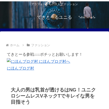
アラフォーからの大人ファッション
てきとーるユニる
ホーム
ファッション
てきとーる参戦↓↓↓ポチッとお願いします！
にほんブログ村
大人の男は乳首が透けるはNG！ユニク
ロシームレスVネックTでキレイな男を
目指そう