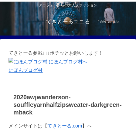
アラフォーからの大人ファッション
てきとーるユニる
てきとーる参戦↓↓↓ポチッとお願いします！
にほんブログ村
2020awjwanderson-
souffleyarnhalfzipsweater-darkgreen-
mback
メインサイトは【
てきとーる.com
】へ