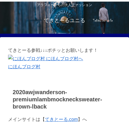
アラフォーからの大人ファッション
てきとーるユニる
てきとーる参戦↓↓↓ポチッとお願いします！
にほんブログ村
2020awjwanderson-
premiumlambmocknecksweater-
brown-lback
メインサイトは【
てきとーる.com
】へ