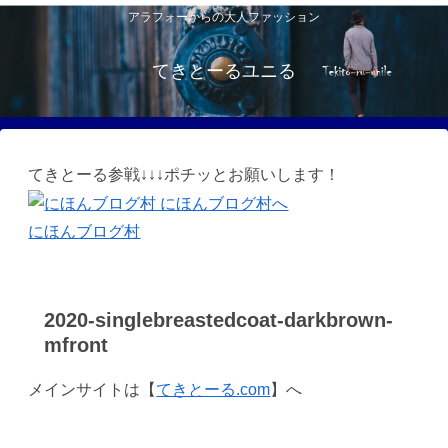
アラフォーからの大人ファッション
てきとーるユニる
てきとーる参戦↓↓↓ポチッとお願いします！
にほんブログ村
2020-singlebreastedcoat-darkbrown-
mfront
メインサイトは【
てきとーる.com
】へ