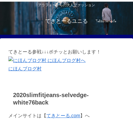
アラフォーからの大人ファッション
てきとーるユニる
てきとーる参戦↓↓↓ポチッとお願いします！
にほんブログ村
2020slimfitjeans-selvedge-
white76back
メインサイトは【
てきとーる.com
】へ