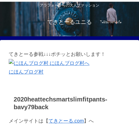
アラフォーからの大人ファッション
てきとーるユニる
てきとーる参戦↓↓↓ポチッとお願いします！
にほんブログ村
2020heattechsmartslimfitpants-
bavy79back
メインサイトは【
てきとーる.com
】へ