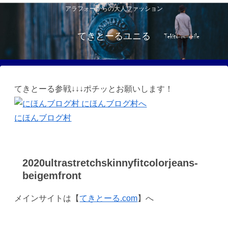
アラフォーからの大人ファッション
てきとーるユニる
てきとーる参戦↓↓↓ポチッとお願いします！
にほんブログ村
2020ultrastretchskinnyfitcolorjeans-
beigemfront
メインサイトは【
てきとーる.com
】へ