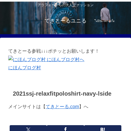
アラフォーからの大人ファッション
てきとーるユニる
てきとーる参戦↓↓↓ポチッとお願いします！
にほんブログ村
2021ssj-relaxfitpoloshirt-navy-lside
メインサイトは【
てきとーる.com
】へ