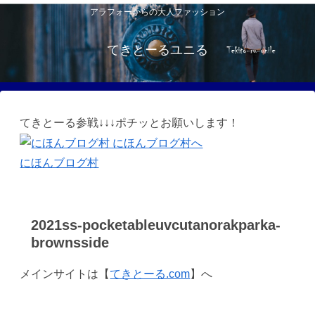
アラフォーからの大人ファッション
てきとーるユニる
てきとーる参戦↓↓↓ポチッとお願いします！
にほんブログ村
2021ss-pocketableuvcutanorakparka-
brownsside
メインサイトは【
てきとーる.com
】へ