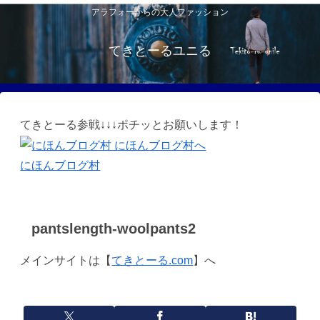
アラフォーからの大人ファッション
てきとーるユニる
てきとーる参戦↓↓↓ポチッとお願いします！
にほんブログ村
pantslength-woolpants2
メインサイトは【
てきとーる.com
】へ