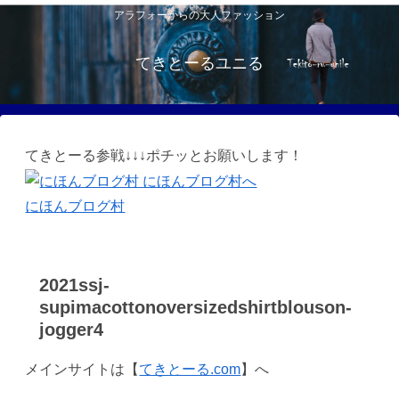
アラフォーからの大人ファッション
てきとーるユニる
てきとーる参戦↓↓↓ポチッとお願いします！
にほんブログ村
2021ssj-
supimacottonoversizedshirtblouson-
jogger4
メインサイトは【
てきとーる.com
】へ