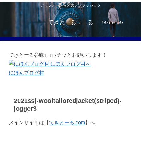
アラフォーからの大人ファッション
てきとーるユニる
てきとーる参戦↓↓↓ポチッとお願いします！
にほんブログ村
2021ssj-wooltailoredjacket(striped)-
jogger3
メインサイトは【
てきとーる.com
】へ