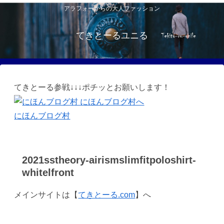
アラフォーからの大人ファッション
てきとーるユニる
てきとーる参戦↓↓↓ポチッとお願いします！
にほんブログ村
2021sstheory-airismslimfitpoloshirt-
whitelfront
メインサイトは【
てきとーる.com
】へ