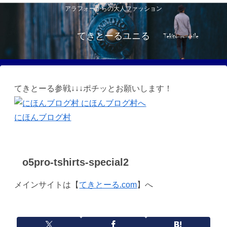
アラフォーからの大人ファッション
てきとーるユニる
てきとーる参戦↓↓↓ポチッとお願いします！
にほんブログ村
o5pro-tshirts-special2
メインサイトは【
てきとーる.com
】へ