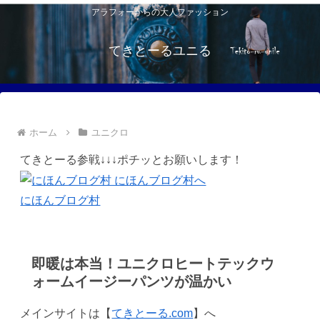
アラフォーからの大人ファッション
てきとーるユニる
ホーム
ユニクロ
てきとーる参戦↓↓↓ポチッとお願いします！
にほんブログ村
即暖は本当！ユニクロヒートテックウ
ォームイージーパンツが温かい
メインサイトは【
てきとーる.com
】へ