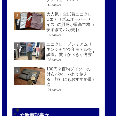
49 views
大人気！全試着ユニクロ
Uエアリズムオーバーサ
イズTの質感が最高で格
安すぎてバカ売れ
39 views
ユニクロ プレミアムリ
ネンシャツ今年モデルを
試着。買うかべきか考察
28 views
100円？百均ダイソーの
財布がおしゃれで使え
る 旅行にもおすすめ最
適
21 views
☆新着記事☆