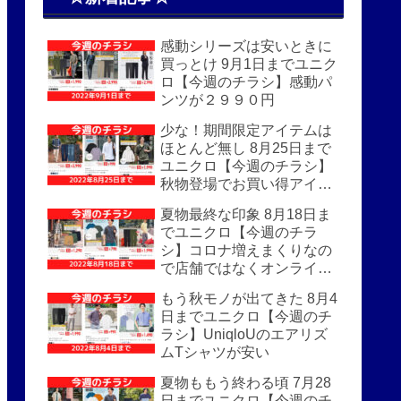
感動シリーズは安いときに
買っとけ 9月1日までユニク
ロ【今週のチラシ】感動パ
ンツが２９９０円
少な！期間限定アイテムは
ほとんど無し 8月25日まで
ユニクロ【今週のチラシ】
秋物登場でお買い得アイテ
ムはほぼなし
夏物最終な印象 8月18日ま
でユニクロ【今週のチラ
シ】コロナ増えまくりなの
で店舗ではなくオンライン
がおすすめ
もう秋モノが出てきた 8月4
日までユニクロ【今週のチ
ラシ】UniqloUのエアリズ
ムTシャツが安い
夏物ももう終わる頃 7月28
日までユニクロ【今週のチ