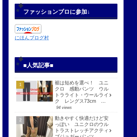
ファッションブロに参加↓
にほんブログ村
■人気記事■
裾は短めを選べ！ ユニ
クロ 感動パンツ ウル
トラライト・ウールライ
ク レングス73cm 快
適で見た目もすっきり
94 views
動きやすく快適だけど安
っぽい ユニクロのウル
トラストレッチアクティ
ブジョガーパンツ