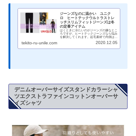
ジーンズなのに温かい ユニク
ロ ヒートテックウルトラストレ
ッチスリムフィットジーンズは冬
の定番アイテム
はくときに冷たいのがジーンズの嫌なとこ
ろですが、ヒートテックジーンズなら悩み
を解決してくれます。起毛素材で内側は暖
かく、機能性があるのに見た目は細くスタ
2020.12.05
tekito-ru-unile.com
イリッシュなジーンズ。アラフォー以上に
こそ似合うスリムフィット。おすすめで
す。
デニムオーバーサイズスタンドカラーシャ
ツエクストラファインコットンオーバーサ
イズシャツ