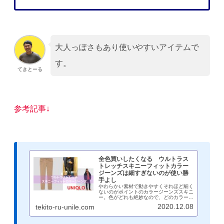
大人っぽさもあり使いやすいアイテムで
す。
てきとーる
参考記事↓
全色買いしたくなる ウルトラス
トレッチスキニーフィットカラー
ジーンズは細すぎないのが使い勝
手よし
やわらかい素材で動きやすくそれほど細く
ないのがポイントのカラージーンズスキニ
ー。色がどれも絶妙なので、どのカラーを
買っても損なしで全色買いしたくなりま
2020.12.08
tekito-ru-unile.com
す。裾丈もちょうどよい具合に最初からな
っているので、裾上げの必要もなくいきな
りキマるパンツでおすすめ。