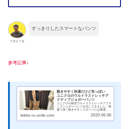
すっきりしたスマートなパンツ
てきとーる
参考記事↓
動きやすく快適だけど安っぽい
ユニクロのウルトラストレッチア
クティブジョガーパンツ
ユニクロの格安ウルトラストレッチアクテ
ィブジョガーパンツを試してきました。軽
量で薄く動きやすくスポーツには最適。カ
ジュアル使用にはカラーによっては薄さが
2020.06.06
tekito-ru-unile.com
目立つのできっちり感が出ない。スポーツ
とカジュアルを両立するのであればお買い
得度が高い。