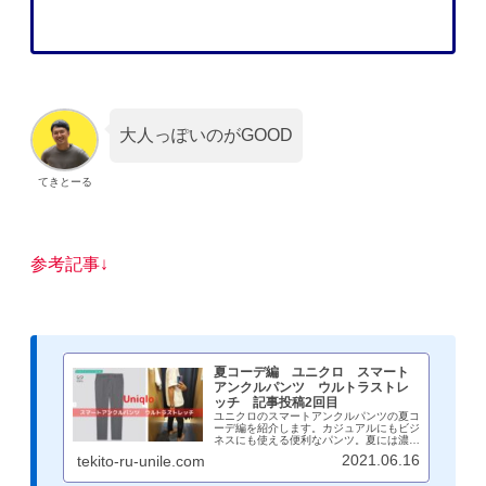
大人っぽいのがGOOD
てきとーる
参考記事↓
夏コーデ編 ユニクロ スマート
アンクルパンツ ウルトラストレ
ッチ 記事投稿2回目
ユニクロのスマートアンクルパンツの夏コ
ーデ編を紹介します。カジュアルにもビジ
ネスにも使える便利なパンツ。夏には濃い
グレーやブラックは結構重たくなる印象
2021.06.16
tekito-ru-unile.com
で、暑苦しいです。グレーカラーが最適で
ホワイトのシャツと合わせるとヌケ感もあ