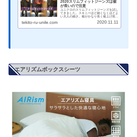
2020スリムフィットジーンズは裾
が長いので注意
ユニクロのスリムフィットジーンズを試し
てきました。スキニーほど細くなくほどよ
い大人の細さ。裾がかなり長く裾上げ前提
で作られているので、ダメージ加工部分は
2020.11.11
tekito-ru-unile.com
下部には同色。店舗だとチェーンステッチ
には対応していないので、試着後何センチ
詰めるかをしっておくとGOOD。
エアリズムボックスシーツ