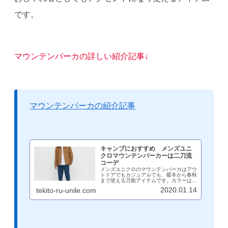
です。
マウンテンパーカの詳しい紹介記事↓
マウンテンパーカの紹介記事
キャンプにおすすめ メンズユニ
クロマウンテンパーカーは二刀流
コーデ
メンズユニクロのマウンテンパーカはアウ
トドアでもカジュアルでも、暖冬から春秋
まで使える万能アイテムです。カラーは慎
重に選ぶ必要がありますが、1枚もってお
2020.01.14
tekito-ru-unile.com
けば様々なシーンに活躍できます。おすす
めのカラー、サイズ感を着用画像とともに
紹介しています。