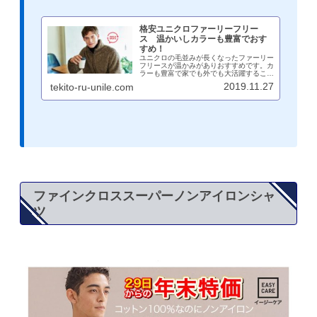
格安ユニクロファーリーフリー
ス 温かいしカラーも豊富でおす
すめ！
ユニクロの毛並みが長くなったファーリー
フリースが温かみがありおすすめです。カ
ラーも豊富で家でも外でも大活躍すること
間違いなしな逸品です。おすすめのカラ
2019.11.27
tekito-ru-unile.com
ー、サイズ感を着用画像と共に紹介してい
ます。参考にしながら選び方をお伝えしま
す。
ファインクロススーパーノンアイロンシャ
ツ