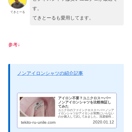
す。
てきとーる
てきとーるも愛用してます。
参考↓
ノンアイロンシャツの紹介記事
アイロン不要？ユニクロスーパー
ノンアイロンシャツを比較検証し
てみた
ユニクロのファインクロススーパーノンア
イロンシャツがアイロンが実際にいらない
のか購入して試してみました。洗濯後時間
経過を画像とともに比較検証。裏技を併用
2020.01.12
tekito-ru-unile.com
することで、キレイにかついい匂いでシャ
ツを着ることができます。アラフォーにお
すすめのシャツです。