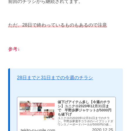
前回のチラシから継続されてます。
ただ、28日で終わっているものもあるので注意
参考↓
28日までと31日までの今週のチラシ
値下げアイテム多し【今週のチラ
シ】ユニクロ2020年12月31日ま
で 平野歩夢ジャケットが5000円
も値下げ
ユニクロの2020年12月31日までのチラ
シ。平野歩夢選手コラボのハイブリッドダ
ウンスノーボードパーカが5000円の値下
げ。狙っている方にはチャンス到来です。
2020.12.25
tekito-ru-unile.com
他にもヒートテック系アイテムが続々値下