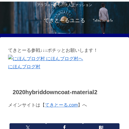
アラフォーからの大人ファッション
てきとーるユニる
てきとーる参戦↓↓↓ポチッとお願いします！
にほんブログ村
2020hybriddowncoat-material2
メインサイトは【
てきとーる.com
】へ