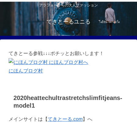
アラフォーからの大人ファッション
てきとーるユニる
てきとーる参戦↓↓↓ポチッとお願いします！
にほんブログ村
2020heattechultrastretchslimfitjeans-
model1
メインサイトは【
てきとーる.com
】へ