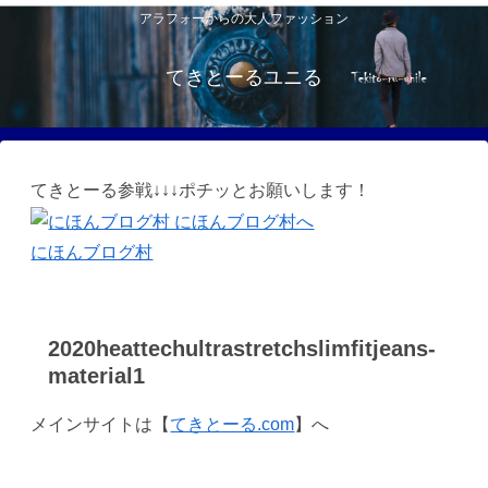
アラフォーからの大人ファッション
てきとーるユニる
てきとーる参戦↓↓↓ポチッとお願いします！
にほんブログ村
2020heattechultrastretchslimfitjeans-
material1
メインサイトは【
てきとーる.com
】へ