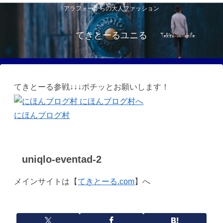
アラフォーからの大人ファッション
てきとーるユニる
てきとーる参戦↓↓↓ポチッとお願いします！
にほんブログ村
uniqlo-eventad-2
メインサイトは【
てきとーる.com
】へ