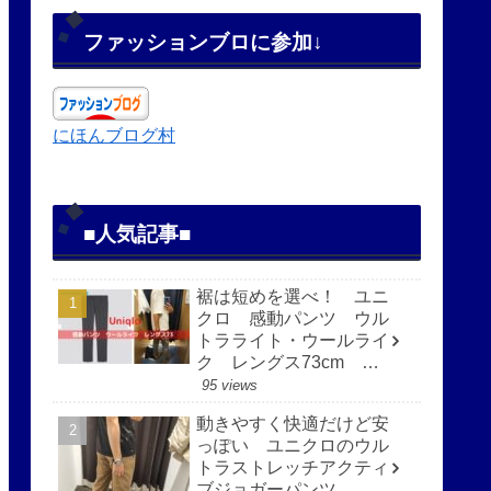
ファッションブロに参加↓
にほんブログ村
■人気記事■
裾は短めを選べ！ ユニ
クロ 感動パンツ ウル
トラライト・ウールライ
ク レングス73cm 快
適で見た目もすっきり
95 views
動きやすく快適だけど安
っぽい ユニクロのウル
トラストレッチアクティ
ブジョガーパンツ