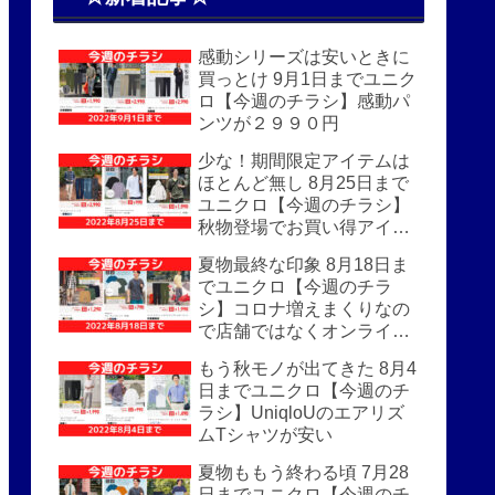
感動シリーズは安いときに
買っとけ 9月1日までユニク
ロ【今週のチラシ】感動パ
ンツが２９９０円
少な！期間限定アイテムは
ほとんど無し 8月25日まで
ユニクロ【今週のチラシ】
秋物登場でお買い得アイテ
ムはほぼなし
夏物最終な印象 8月18日ま
でユニクロ【今週のチラ
シ】コロナ増えまくりなの
で店舗ではなくオンライン
がおすすめ
もう秋モノが出てきた 8月4
日までユニクロ【今週のチ
ラシ】UniqloUのエアリズ
ムTシャツが安い
夏物ももう終わる頃 7月28
日までユニクロ【今週のチ