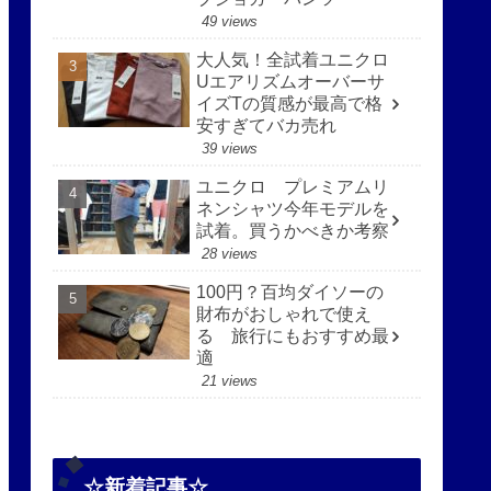
49 views
大人気！全試着ユニクロ
Uエアリズムオーバーサ
イズTの質感が最高で格
安すぎてバカ売れ
39 views
ユニクロ プレミアムリ
ネンシャツ今年モデルを
試着。買うかべきか考察
28 views
100円？百均ダイソーの
財布がおしゃれで使え
る 旅行にもおすすめ最
適
21 views
☆新着記事☆