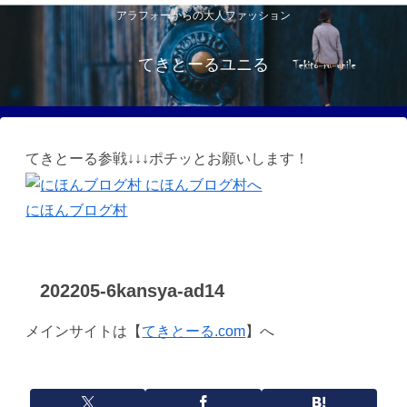
アラフォーからの大人ファッション
てきとーるユニる
てきとーる参戦↓↓↓ポチッとお願いします！
にほんブログ村
202205-6kansya-ad14
メインサイトは【
てきとーる.com
】へ