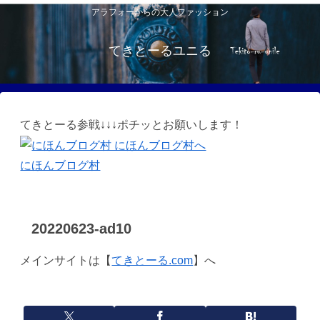
アラフォーからの大人ファッション
てきとーるユニる
てきとーる参戦↓↓↓ポチッとお願いします！
にほんブログ村
20220623-ad10
メインサイトは【
てきとーる.com
】へ