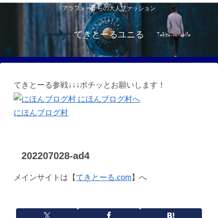
アラフォーからの大人ファッション
てきとーるユニる
てきとーる参戦↓↓↓ポチッとお願いします！
にほんブログ村
202207028-ad4
メインサイトは【
てきとーる.com
】へ