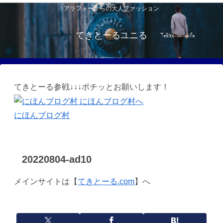
アラフォーからの大人ファッション
てきとーるユニる
てきとーる参戦↓↓↓ポチッとお願いします！
にほんブログ村
20220804-ad10
メインサイトは【
てきとーる.com
】へ