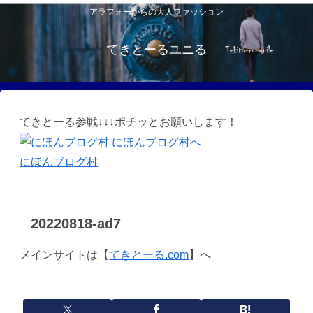
アラフォーからの大人ファッション
てきとーるユニる
てきとーる参戦↓↓↓ポチッとお願いします！
にほんブログ村
20220818-ad7
メインサイトは【
てきとーる.com
】へ