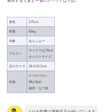
着用する
てきとーる
のスペックは下記↓
身長
175cm
体重
65kg
年齢
あらふぉー
サイズでは79cm
ウエスト
がベストサイズ
足のサイズ
26.0-26.5cm
ケツがでかい
特徴
脚が短め
猫背・なで肩
コロナ影響で運動不足が続いています