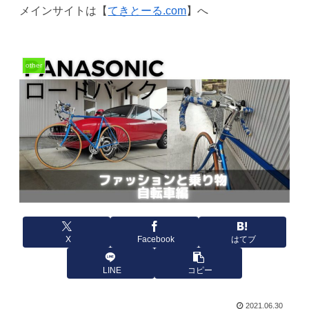
メインサイトは【
てきとーる.com
】へ
other
X
Facebook
はてブ
LINE
コピー
2021.06.30