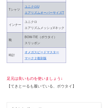
ユニクロU
Tシャツ
エアリズムオーバーサイズT
ユニクロ
インナー
エアリズムメッシュVネック
BOW-TIE（ボウタイ）
靴
スリッポン
オメガスピードマスター
時計
マーク２復刻版
足元は良いものを使いましょう↓
【てきとーるも履いている、ボウタイ】