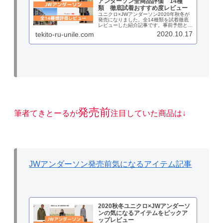
アンダーソン全商品評価 14種
類 徹底試着おすすめ度レビュー
ユニクロ×JWアンダーソン2020年秋冬が
発売になりました。全14種類を試着徹底
レビューした紹介記事です。事前予想とは
ちょっと違った結果になりましたが、良い
2020.10.17
tekito-ru-unile.com
アイテムもあるので、しっかりと調べて試
着して購入したいです。おすすめアイテム
を紹介。
発売前
筆者てきとーるが
注目していた商品は↓
JWアンダーソン発売前気になるアイテム記事
2020秋冬ユニクロ×JWアンダーソ
ンの気になるアイテムをピックア
ップレビュー