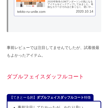
2020年秋冬のJWアンダーソンの気になる
アイテムをピックアップしてみました。奇
抜なカラーがそれほど多くなく、使いやす
そうなのが今期JW。パンツ類が特に良さ
2020.10.14
tekito-ru-unile.com
そうなので、試着次第ですが良いアイテム
になりそうです。10月16日の発売日まで
に要チェックです。
事前レビューでは注目してませんでしたが、試着後最
もよかったアイテム。
ダブルフェイスダッフルコート
【てきとーる的】
ダブルフェイスダッフルコート
特徴
事前注目してなかったが、かなり良い