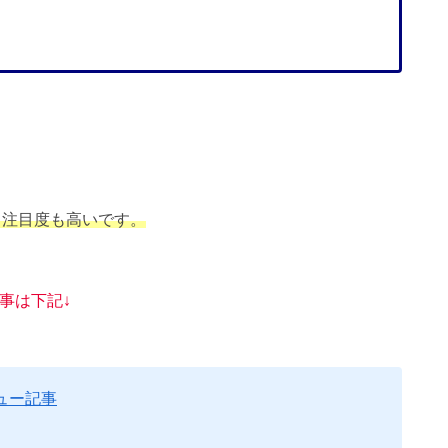
。
く注目度も高いです。
記事は下記↓
ュー記事