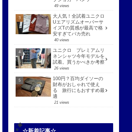
49 views
大人気！全試着ユニクロ
Uエアリズムオーバーサ
イズTの質感が最高で格
安すぎてバカ売れ
40 views
ユニクロ プレミアムリ
ネンシャツ今年モデルを
試着。買うかべきか考察
26 views
100円？百均ダイソーの
財布がおしゃれで使え
る 旅行にもおすすめ最
適
21 views
☆新着記事☆