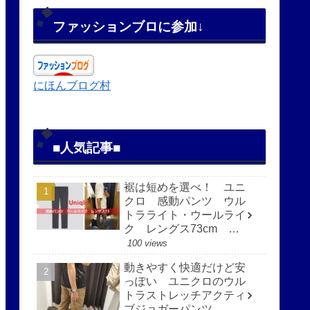
ファッションブロに参加↓
にほんブログ村
■人気記事■
裾は短めを選べ！ ユニ
クロ 感動パンツ ウル
トラライト・ウールライ
ク レングス73cm 快
適で見た目もすっきり
100 views
動きやすく快適だけど安
っぽい ユニクロのウル
トラストレッチアクティ
ブジョガーパンツ