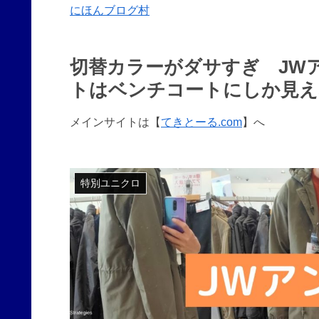
にほんブログ村
切替カラーがダサすぎ JWア
トはベンチコートにしか見え
メインサイトは【
てきとーる.com
】へ
特別ユニクロ