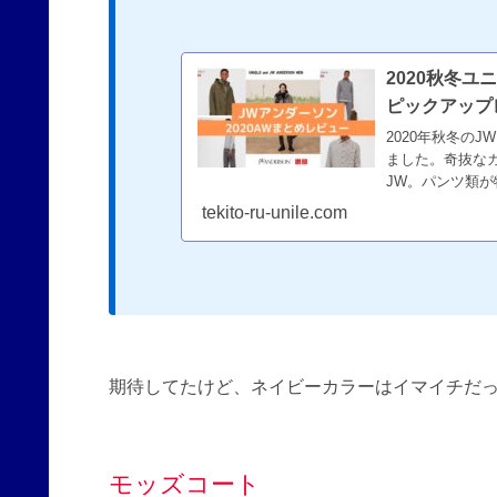
2020秋冬
ピックアップ
2020年秋冬の
ました。奇抜な
JW。パンツ類
りそうです。10
tekito-ru-unile.com
期待してたけど、ネイビーカラーはイマイチだ
モッズコート