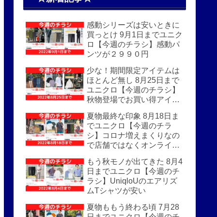
感動シリーズは安いときに
買っとけ 9月1日までユニク
ロ【今週のチラシ】感動パ
ンツが２９９０円
少な！期間限定アイテムは
ほとんど無し 8月25日まで
ユニクロ【今週のチラシ】
秋物登場でお買い得アイテ
ムはほぼなし
夏物最終な印象 8月18日ま
でユニクロ【今週のチラ
シ】コロナ増えまくりなの
で店舗ではなくオンライン
がおすすめ
もう秋モノが出てきた 8月4
日までユニクロ【今週のチ
ラシ】UniqloUのエアリズ
ムTシャツが安い
夏物ももう終わる頃 7月28
日までユニクロ【今週のチ