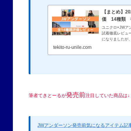
【まとめ】2
価 14種類
ユニクロ×JWア
試着徹底レビュ
になりましたが
購入したいです
tekito-ru-unile.com
発売前
筆者てきとーるが
注目していた商品は↓
JWアンダーソン発売前気になるアイテム記