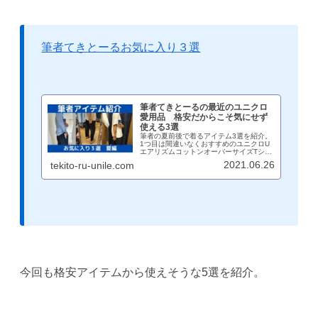
筆者てきとーるお気に入り３選
筆者てきとーるの最近のユニクロ
愛用品 格安だからこそ気にせず
使える3選
筆者の夏前後で着るアイテム3選を紹介。
1つ目は間違いなくおすすめのユニクロU
エアリズムコットンオーバーサイズTシャ
ツ、あとの２点は値下げになって1000円
2021.06.26
tekito-ru-unile.com
以下で購入できる気を使わないパンツとシ
ャツ。使いやすい定番おすすめアイテム。
今回も格安アイテムから使えそうな5選を紹介。