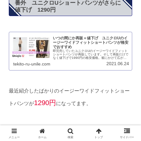
番外 ユニクロUショートパンツがさらに
値下げ 1290円
いつの間にか再販＋値下げ ユニクロUのイ
ージーワイドフィットショートパンツが格安
でおすすめ
即完売していたユニクロUのイージーワイドフィット
ショートパンツが再販しています。そして再販だけで
なく値下げで1990円の格安価格。裾にかけて広がる
ワイドシルエットですが、丈が長いのでサイズには注
2021.06.24
tekito-ru-unile.com
意。サイズ感を写真と共に紹介しています。
最近紹介したばかりのイージーワイドフィットショー
1290円
トパンツが
になってます。
これは確実に買いですね。
メニュー
ホーム
検索
トップ
サイドバー