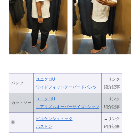
ユニクロU
←リンク
パンツ
ワイドフィットテーパードパンツ
紹介記事
ユニクロU
←リンク
カットソー
エアリズムオーバーサイズTシャツ
紹介記事
ビルケンシュトック
←リンク
靴
ボストン
紹介記事