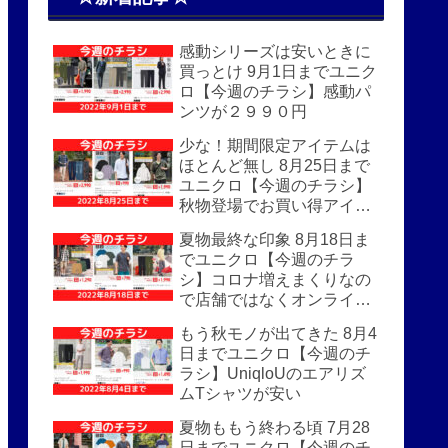
感動シリーズは安いときに
買っとけ 9月1日までユニク
ロ【今週のチラシ】感動パ
ンツが２９９０円
少な！期間限定アイテムは
ほとんど無し 8月25日まで
ユニクロ【今週のチラシ】
秋物登場でお買い得アイテ
ムはほぼなし
夏物最終な印象 8月18日ま
でユニクロ【今週のチラ
シ】コロナ増えまくりなの
で店舗ではなくオンライン
がおすすめ
もう秋モノが出てきた 8月4
日までユニクロ【今週のチ
ラシ】UniqloUのエアリズ
ムTシャツが安い
夏物ももう終わる頃 7月28
日までユニクロ【今週のチ