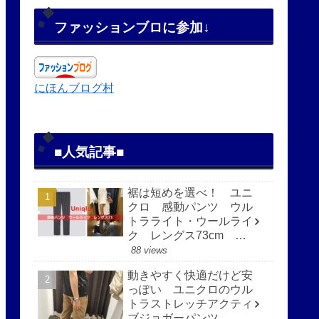
ファッションブロに参加↓
にほんブログ村
■人気記事■
裾は短めを選べ！ ユニ
クロ 感動パンツ ウル
トラライト・ウールライ
ク レングス73cm 快
適で見た目もすっきり
88 views
動きやすく快適だけど安
っぽい ユニクロのウル
トラストレッチアクティ
ブジョガーパンツ