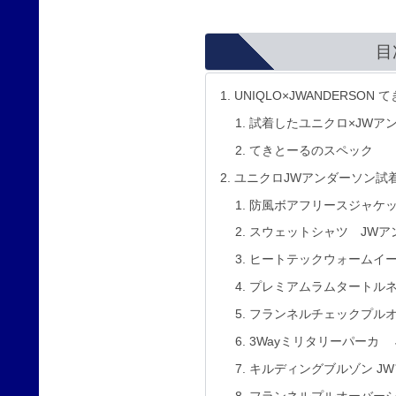
目
UNIQLO×JWANDERSO
試着したユニクロ×JWアン
てきとーるのスペック
ユニクロJWアンダーソン試
防風ボアフリースジャケッ
スウェットシャツ JWア
ヒートテックウォームイー
プレミアムラムタートル
フランネルチェックプル
3Wayミリタリーパーカ
キルディングブルゾン J
フランネルプルオーバーシ