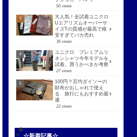
50 views
大人気！全試着ユニクロ
Uエアリズムオーバーサ
イズTの質感が最高で格
安すぎてバカ売れ
36 views
ユニクロ プレミアムリ
ネンシャツ今年モデルを
試着。買うかべきか考察
27 views
100円？百均ダイソーの
財布がおしゃれで使え
る 旅行にもおすすめ最
適
22 views
☆新着記事☆