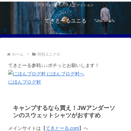
アラフォーからの大人ファッション
てきとーるユニる
ホーム
特別ユニクロ
てきとーる参戦↓↓↓ポチッとお願いします！
にほんブログ村
キャンプするなら買え！JWアンダーソ
ンのスウェットシャツがおすすめ
メインサイトは【
てきとーる.com
】へ