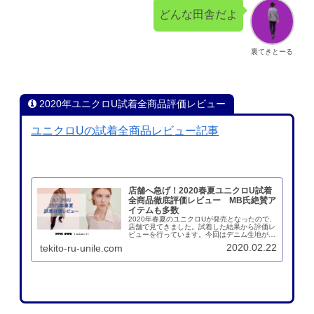
どんな田舎だよ
裏てきとーる
2020年ユニクロU試着全商品評価レビュー
ユニクロUの試着全商品レビュー記事
店舗へ急げ！2020春夏ユニクロU試着
全商品徹底評価レビュー MB氏絶賛ア
イテムも多数
2020年春夏のユニクロUが発売となったので、
店舗で見てきました。試着した結果から評価レ
ビューを行っています。今回はデニム生地がお
すすめで、ワイドパンツ系も充実しているの
2020.02.22
tekito-ru-unile.com
で、ぜひともチャレンジしてみたいアイテムが
満載。マストバイが多いです。