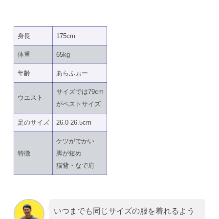
身長
175cm
体重
65kg
年齢
あらふぉー
サイズでは79cm
ウエスト
がベストサイズ
足のサイズ
26.0-26.5cm
ケツがでかい
特徴
脚が短め
猫背・なで肩
いつまでも同じサイズの服を着れるよう